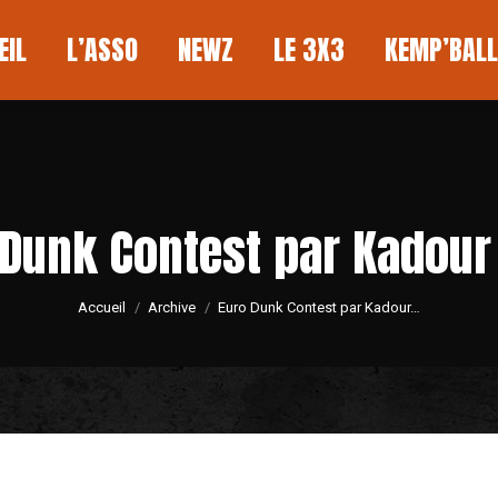
L
L’ASSO
NEWZ
LE 3X3
KEMP’BALL
EIL
L’ASSO
NEWZ
LE 3X3
KEMP’BALL
 Dunk Contest par Kadour 
Vous êtes ici :
Accueil
Archive
Euro Dunk Contest par Kadour…