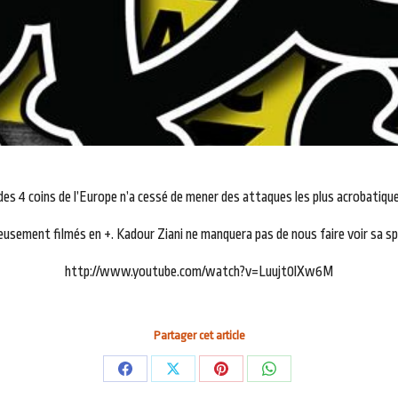
des 4 coins de l’Europe n’a cessé de mener des attaques les plus acrobatique
usement filmés en +. Kadour Ziani ne manquera pas de nous faire voir sa spé
http://www.youtube.com/watch?v=Luujt0lXw6M
Partager cet article
Partager
Partager
Partager
Partager