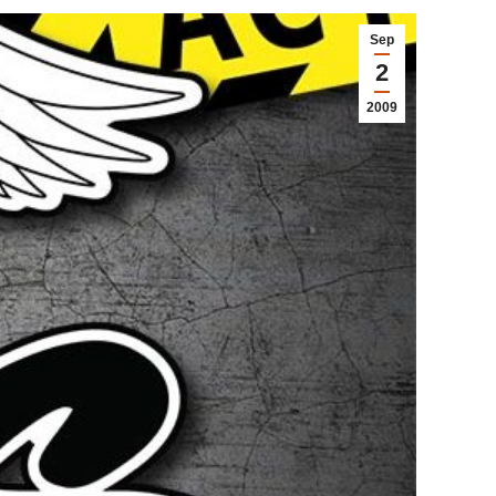
Sep
2
2009