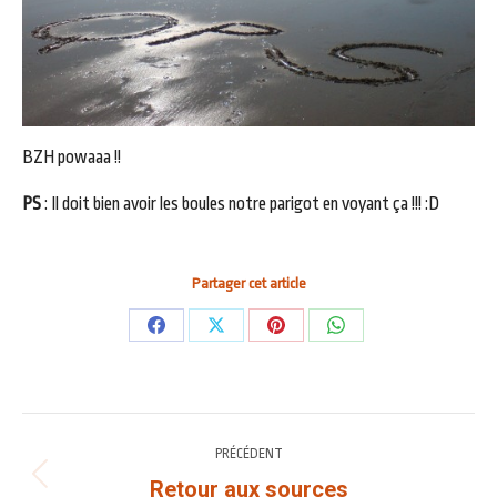
BZH powaaa !!
PS
: Il doit bien avoir les boules notre parigot en voyant ça !!! :D
Partager cet article
Partager
Partager
Partager
Partager
sur
sur
sur
sur
Facebook
X
Pinterest
WhatsApp
NAVIGATION
PRÉCÉDENT
ARTICLE
Retour aux sources
Article