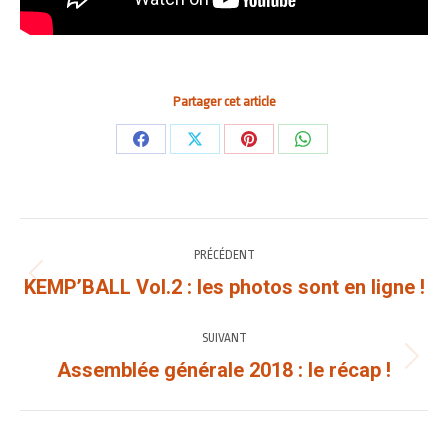
Partager cet article
Partager
Partager
Partager
Partager
sur
sur
sur
sur
Facebook
X
Pinterest
WhatsApp
NAVIGATION
PRÉCÉDENT
ARTICLE
KEMP’BALL Vol.2 : les photos sont en ligne !
Article
précédent
:
SUIVANT
Assemblée générale 2018 : le récap !
Article
suivant
: