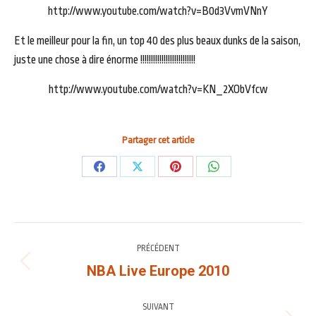
http://www.youtube.com/watch?v=B0d3VvmVNnY
Et le meilleur pour la fin, un top 40 des plus beaux dunks de la saison,
juste une chose à dire énorme !!!!!!!!!!!!!!!!!!!!!!!!!!
http://www.youtube.com/watch?v=KN_2XObVfcw
Partager cet article
Partager
Partager
Partager
Partager
sur
sur
sur
sur
Facebook
X
Pinterest
WhatsApp
NAVIGATION
PRÉCÉDENT
ARTICLE
NBA Live Europe 2010
Article
précédent
:
SUIVANT