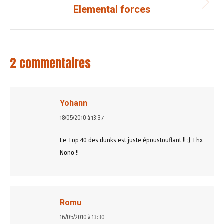
Elemental forces
Article
suivant
:
2 commentaires
Yohann
dit
18/05/2010 à 13:37
:
Le Top 40 des dunks est juste époustouflant !! :) Thx
Nono !!
Romu
dit
16/05/2010 à 13:30