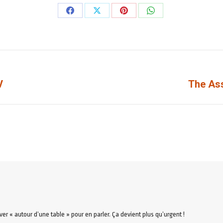
Partager
Partager
Partager
Partager
sur
sur
sur
sur
Facebook
X
Pinterest
WhatsApp
V
The Ass
Article
suivant
:
rouver « autour d’une table » pour en parler. Ça devient plus qu’urgent !