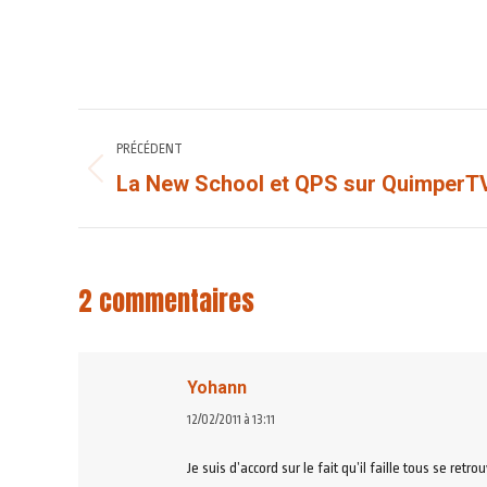
NAVIGATION
PRÉCÉDENT
ARTICLE
La New School et QPS sur QuimperT
Article
précédent
:
2 commentaires
Yohann
dit
12/02/2011 à 13:11
:
Je suis d’accord sur le fait qu’il faille tous se ret