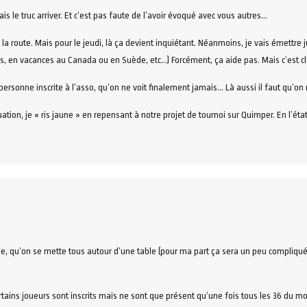
s le truc arriver. Et c’est pas faute de l’avoir évoqué avec vous autres…
 la route. Mais pour le jeudi, là ça devient inquiétant. Néanmoins, je vais émettre 
es, en vacances au Canada ou en Suède, etc…) Forcément, ça aide pas. Mais c’est c
personne inscrite à l’asso, qu’on ne voit finalement jamais… Là aussi il faut qu’on 
ituation, je « ris jaune » en repensant à notre projet de tournoi sur Quimper. En l’ét
e, qu’on se mette tous autour d’une table (pour ma part ça sera un peu compliqué!!).
ertains joueurs sont inscrits mais ne sont que présent qu’une fois tous les 36 du mo