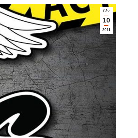
Fév
10
2011