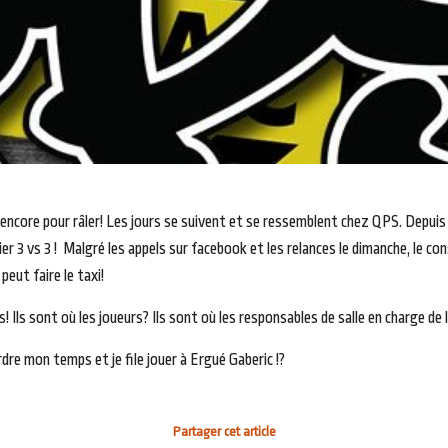
encore pour râler! Les jours se suivent et se ressemblent chez QPS. Depuis pl
r 3 vs 3 ! Malgré les appels sur facebook et les relances le dimanche, le co
eut faire le taxi!
! Ils sont où les joueurs? Ils sont où les responsables de salle en charge de 
perdre mon temps et je file jouer à Ergué Gaberic !?
Partager cet article