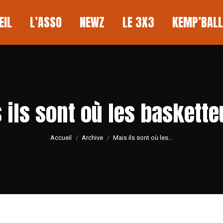
L
L’ASSO
NEWZ
LE 3X3
KEMP’BALL
EIL
L’ASSO
NEWZ
LE 3X3
KEMP’BALL
 ils sont où les baskette
Vous êtes ici :
Accueil
Archive
Mais ils sont où les…