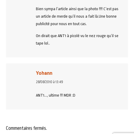
:
Bien sympa l’article ainsi que la photo !!!! C’est pas
un article de merde qu’il nous a fait là.Une bonne
publicité pour nous en tout cas.
On dirait que ANT1 à picolé vu le nez rouge qu’il se
tape lol..
Yohann
dit
28/08/2010 à 13:49
:
ANT1…, ultime !!! MDR :D
Commentaires fermés.