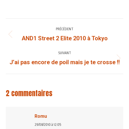
sur
sur
sur
sur
Facebook
X
Pinterest
WhatsApp
NAVIGATION
PRÉCÉDENT
ARTICLE
AND1 Street 2 Elite 2010 à Tokyo
Article
précédent
:
SUIVANT
J’ai pas encore de poil mais je te crosse !!
Article
suivant
:
2 commentaires
Romu
dit
29/08/2010 à 12:05