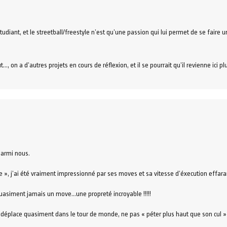
udiant, et le streetball/freestyle n’est qu’une passion qui lui permet de se faire
, on a d’autres projets en cours de réflexion, et il se pourrait qu’il revienne ici plus
parmi nous.
 », j’ai été vraiment impressionné par ses moves et sa vitesse d’éxecution effara
e quasiment jamais un move…une propreté incroyable !!!!!
se déplace quasiment dans le tour de monde, ne pas « péter plus haut que son cul »