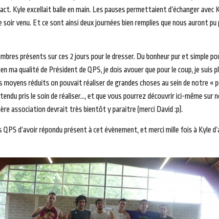
ntact. Kyle excellait balle en main. Les pauses permettaient d’échanger avec K
e soir venu. Et ce sont ainsi deux journées bien remplies que nous auront pu 
membres présents sur ces 2 jours pour le dresser. Du bonheur pur et simple po
t en ma qualité de Président de QPS, je dois avouer que pour le coup, je suis
s moyens réduits on pouvait réaliser de grandes choses au sein de notre « p
du pris le soin de réaliser…, et que vous pourrez découvrir ici-même sur 
chère association devrait très bientôt y paraitre (merci David :p).
QPS d’avoir répondu présent à cet évènement, et merci mille fois à Kyle d’a