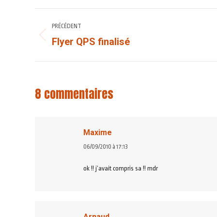
NAVIGATION
PRÉCÉDENT
ARTICLE
Flyer QPS finalisé
Article
précédent
:
8 commentaires
Maxime
dit
06/09/2010 à 17:13
:
ok !! j’avait compris sa !! mdr
Arnaud