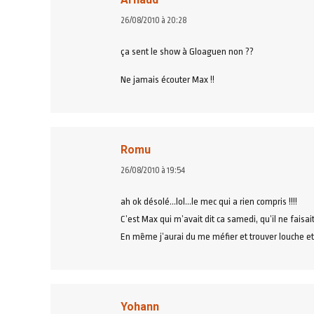
dit
26/08/2010 à 20:28
:
ça sent le show à Gloaguen non ??
Ne jamais écouter Max !!
Romu
dit
26/08/2010 à 19:54
:
ah ok désolé…lol…le mec qui a rien compris !!!!
C’est Max qui m’avait dit ca samedi, qu’il ne faisait
En même j’aurai du me méfier et trouver louche 
Yohann