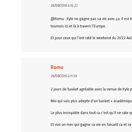
dit
26/08/2010 à 16:22
:
@Romu : Kyle ne gagne pas sa vie avec ça. Il est ét
tournois ici et là à travers l’Europe.
Et pour ceux qui l’ont raté le weekend du 21/22 Août…
Romu
dit
26/08/2010 à 11:34
:
2 jours de basket agréable avec la venue de Kyle 
Moi qui suis plus adepte d’un basket « académique
Le plus incroyable dans tout ca c’est qu’il ne rat
Et voir un mec qui gagne sa vie en faisant ca et 