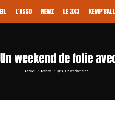
L
L’ASSO
NEWZ
LE 3X3
KEMP’BALL
EIL
L’ASSO
NEWZ
LE 3X3
KEMP’BALL
 Un weekend de folie ave
Vous êtes ici :
Accueil
Archive
QPS : Un weekend de…