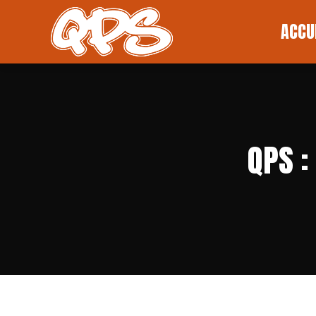
ACCUEI
ACCU
QPS :