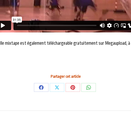
uvelle mixtape est également téléchargeable gratuitement sur Megaupload, à
Partager cet article
Partager
Partager
Partager
Partager
sur
sur
sur
sur
Facebook
X
Pinterest
WhatsApp
Article