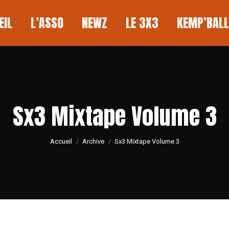
L
L’ASSO
NEWZ
LE 3X3
KEMP’BALL
EIL
L’ASSO
NEWZ
LE 3X3
KEMP’BALL
Sx3 Mixtape Volume 3
Vous êtes ici :
Accueil
Archive
Sx3 Mixtape Volume 3