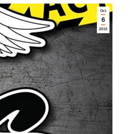
Oct
6
2010