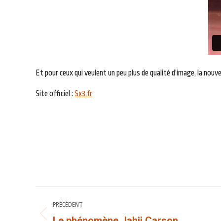
Et pour ceux qui veulent un peu plus de qualité d’image, la no
Site officiel :
Sx3.fr
NAVIGATION
PRÉCÉDENT
ARTICLE
Le phénomène Jahii Carson
Article