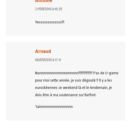
Antoine
dit
27/05/2010 à 16:25
:
Yesssssssssssss!!!
Arnaud
dit
06/05/2010 à 17:11
:
Nonnnnnnnnnnnnnnnnnnn!!!!!!!!!!!!!!!! Pas de U-game
pour moi cette année, je suis dégouté !! Il y a les
eurockéennes ce weekend là et le lendemain, je
dois être à ma soutenance sur Belfort.
‘tainnnnnnnnnnnnnnnn