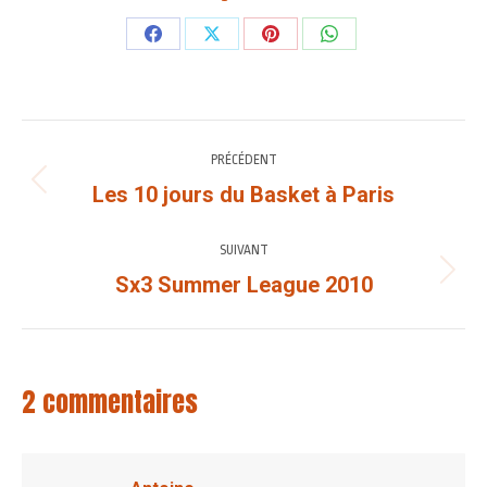
Partager
Partager
Partager
Partager
sur
sur
sur
sur
Facebook
X
Pinterest
WhatsApp
NAVIGATION
PRÉCÉDENT
ARTICLE
Les 10 jours du Basket à Paris
Article
précédent
:
SUIVANT
Sx3 Summer League 2010
Article
suivant
:
2 commentaires