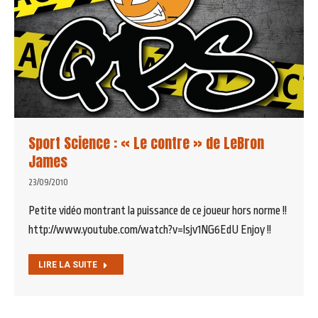
Sport Science : « Le contre » de LeBron
James
23/09/2010
Petite vidéo montrant la puissance de ce joueur hors norme !!
http://www.youtube.com/watch?v=lsjv1NG6EdU Enjoy !!
LIRE LA SUITE